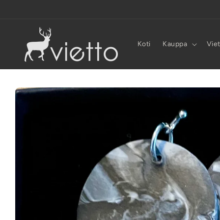
Ohita ja
siirry
sisältöön
Koti
Kauppa
Vie
Siirry
tuotetietoihin