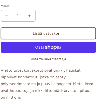
Lila
Turkoosi
Määrä
Vähennä
Lisää
tuotteen
tuotteen
Vietto
Vietto
tupsukorvakorut
tupsukorvakorut
Lisää ostoskoriin
määrää
määrää
Lisää maksuvaihtoehtoja
Vietto tupsukorvakorut ovat uniikit hauskat
riippuvat korvakorut, jotka on tehty
polymeerimassasta ja puuvillalangasta. Metalliosat
ovat hopeoituja ja nikkelittömiä. Korvisten pituus
on n. 8 cm.